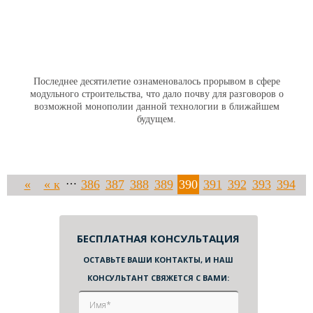
Последнее десятилетие ознаменовалось прорывом в сфере
модульного строительства, что дало почву для разговоров о
возможной монополии данной технологии в ближайшем
будущем.
…
«
« к
386
387
388
389
390
391
392
393
394
назад
началу
…
395
400
410
420
430
440
450
460
470
480
490
БЕСПЛАТНАЯ КОНСУЛЬТАЦИЯ
ОСТАВЬТЕ ВАШИ КОНТАКТЫ, И НАШ
…
500
510
520
530
540
550
560
в
вперед »
КОНСУЛЬТАНТ СВЯЖЕТСЯ С ВАМИ:
конец
»