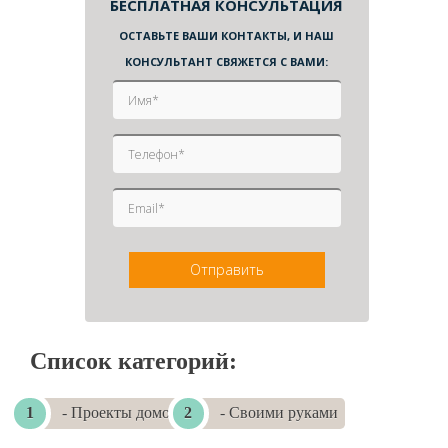
БЕСПЛАТНАЯ КОНСУЛЬТАЦИЯ
ОСТАВЬТЕ ВАШИ КОНТАКТЫ, И НАШ
640
650
660
670
680
690
700
710
720
730
740
750
КОНСУЛЬТАНТ СВЯЖЕТСЯ С ВАМИ:
760
770
780
790
800
810
820
830
840
850
860
870
880
890
900
910
920
930
940
950
960
970
980
990
1000
1010
1020
1030
1040
1050
1060
1070
1080
1090
1100
1110
…
1120
в
вперед »
конец
Отправить
»
Список категорий:
- Проекты домов
- Своими руками