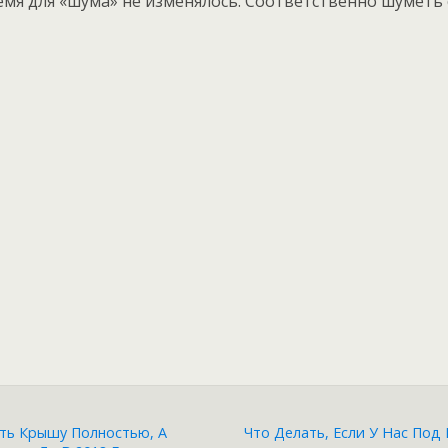
мя для «шума» не изменялось. Соответственно шуметь с
ть Крышу Полностью, А
Что Делать, Если У Нас Под