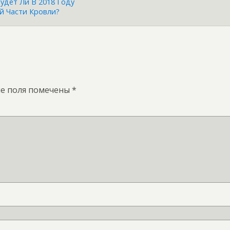
удет Ли В 2018 Году
й Части Кровли?
е поля помечены
*