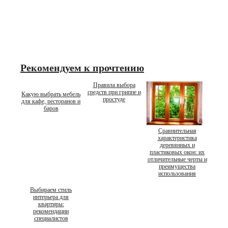
Рекомендуем к прочтению
Правила выбора
средств при гриппе и
Какую выбрать мебель
простуде
для кафе, ресторанов и
баров
Сравнительная
характеристика
деревянных и
пластиковых окон: их
отличительные черты и
преимущества
использования
Выбираем стиль
интерьера для
квартиры:
рекомендации
специалистов