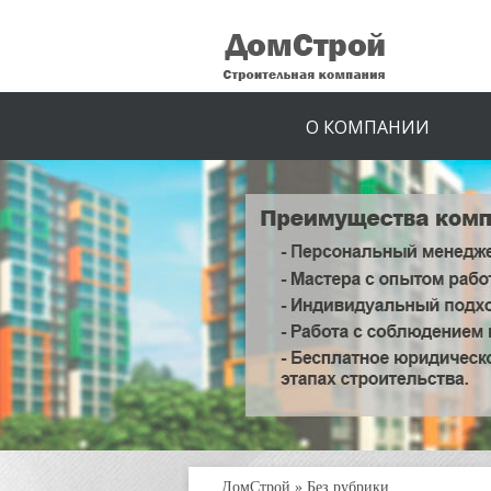
О КОМПАНИИ
ДомСтрой
»
Без рубрики