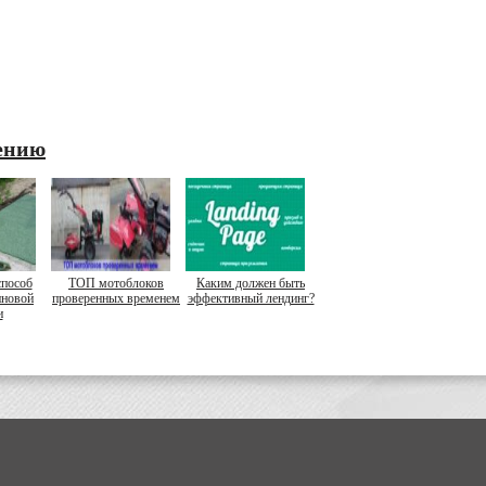
ению
способ
ТОП мотоблоков
Каким должен быть
иновой
проверенных временем
эффективный лендинг?
и