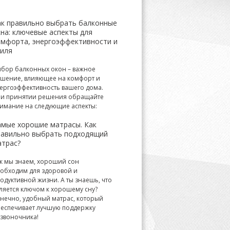
ак правильно выбрать балконные
на: ключевые аспекты для
омфорта, энергоэффективности и
тиля
бор балконных окон – важное
шение, влияющее на комфорт и
ергоэффективность вашего дома.
и принятии решения обращайте
имание на следующие аспекты:
амые хорошие матрасы. Как
равильно выбрать подходящий
атрас?
к мы знаем, хороший сон
обходим для здоровой и
одуктивной жизни. А ты знаешь, что
ляется ключом к хорошему сну?
нечно, удобный матрас, который
еспечивает лучшую поддержку
звоночника!