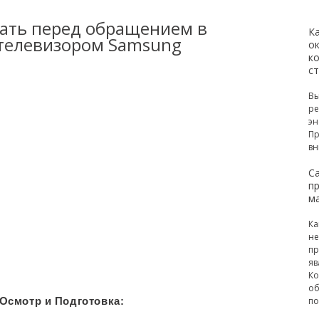
вать перед обращением в
К
 телевизором Samsung
ок
к
с
Вы
ре
эн
Пр
вн
С
п
м
Ка
не
пр
яв
Ко
об
Осмотр и Подготовка:
по