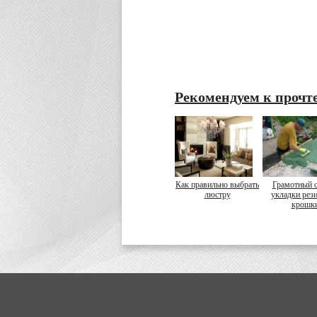
Рекомендуем к прочт
Как правильно выбрать
Грамотный 
люстру
укладки рез
крошк