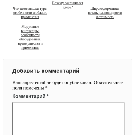
Почему заклинивает
дверь?
Что такое вышка-тура:
Широкоформатная
особенности и область
печать: разновидности
применения
и стоимость
Модульные
контакторы:
особенности
оборудования,
преимущества и
применение
Добавить комментарий
Ваш адрес email не будет опубликован.
Обязательные
поля помечены
*
Комментарий
*