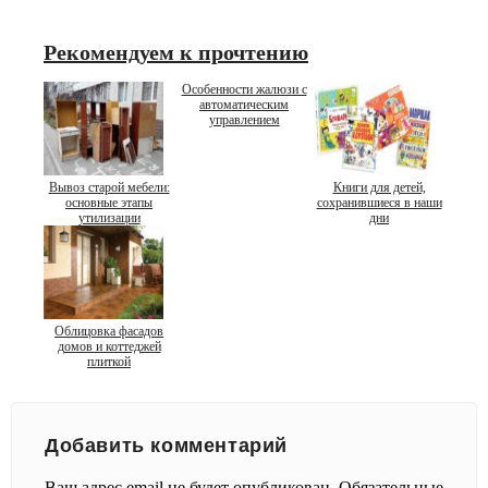
Рекомендуем к прочтению
Особенности жалюзи с
автоматическим
управлением
Вывоз старой мебели:
Книги для детей,
основные этапы
сохранившиеся в наши
утилизации
дни
Облицовка фасадов
домов и коттеджей
плиткой
Добавить комментарий
Ваш адрес email не будет опубликован.
Обязательные