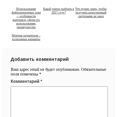
Использование
Какой унитаз выбрать в
Что нужно знать, чтобы
фиброцементных плит
2017 году?
получить качественный
─ особенности
светильник на заказ
материала, сфера его
использования,
преимущества
Монтаж радиаторов –
возможные варианты
Добавить комментарий
Ваш адрес email не будет опубликован.
Обязательные
поля помечены
*
Комментарий
*