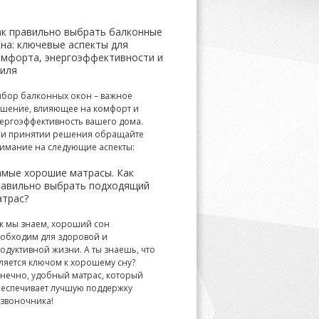
ак правильно выбрать балконные
на: ключевые аспекты для
омфорта, энергоэффективности и
тиля
бор балконных окон – важное
шение, влияющее на комфорт и
ергоэффективность вашего дома.
и принятии решения обращайте
имание на следующие аспекты:
амые хорошие матрасы. Как
равильно выбрать подходящий
атрас?
к мы знаем, хороший сон
обходим для здоровой и
одуктивной жизни. А ты знаешь, что
ляется ключом к хорошему сну?
нечно, удобный матрас, который
еспечивает лучшую поддержку
звоночника!