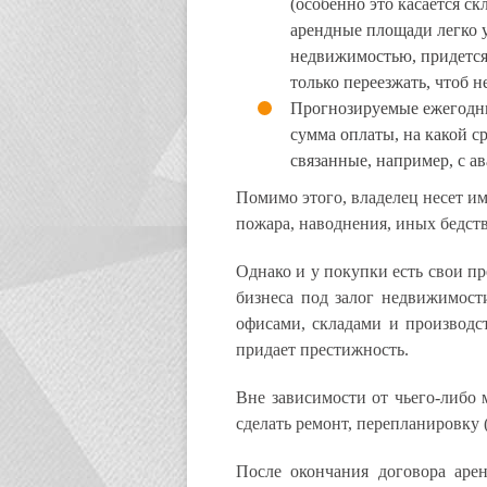
(особенно это касается с
арендные площади легко 
недвижимостью, придется 
только переезжать, чтоб н
Прогнозируемые ежегодны
сумма оплаты, на какой с
связанные, например, с а
Помимо этого, владелец несет и
пожара, наводнения, иных бедст
Однако и у покупки есть свои п
бизнеса под залог недвижимост
офисами, складами и производ
придает престижность.
Вне зависимости от чьего-либо
сделать ремонт, перепланировку 
После окончания договора аре