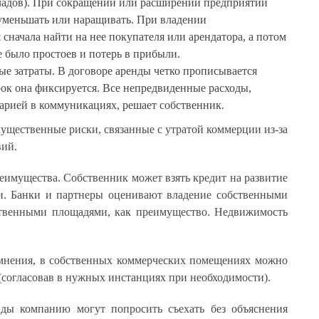
кладов). При сокращении или расширении предприятии
уменьшать или наращивать. При владении
сначала найти на нее покупателя или арендатора, а потом
е было простоев и потерь в прибыли.
е затраты. В договоре аренды четко прописывается
рок она фиксируется. Все непредвиденные расходы,
варией в коммуникациях, решает собственник.
мущественные риски, связанные с утратой коммерции из-за
вий.
реимущества. Собственник может взять кредит на развитие
и. Банки и партнеры оценивают владение собственными
ственными площадями, как преимущество. Недвижимость
 мнения, в собственных коммерческих помещениях можно
(согласовав в нужных инстанциях при необходимости).
нды компанию могут попросить съехать без объяснения