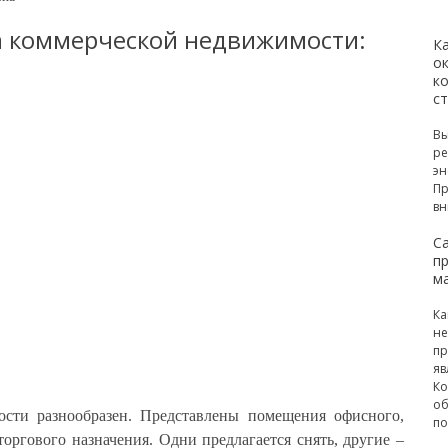
а коммерческой недвижимости:
К
ок
к
с
Вы
ре
эн
Пр
вн
С
п
м
Ка
не
пр
яв
Ко
об
сти разнообразен. Представлены помещения офисного,
по
торгового назначения.
Одни предлагается снять, другие –