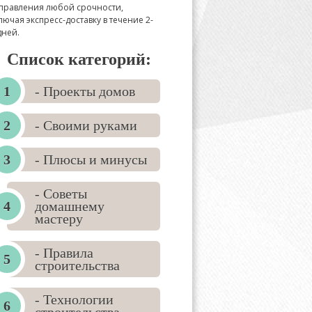
правления любой срочности,
лючая экспресс-доставку в течение 2-
дней.
Список категорий:
- Проекты домов
- Своими руками
- Плюсы и минусы
- Советы
домашнему
мастеру
- Правила
строительства
- Технологии