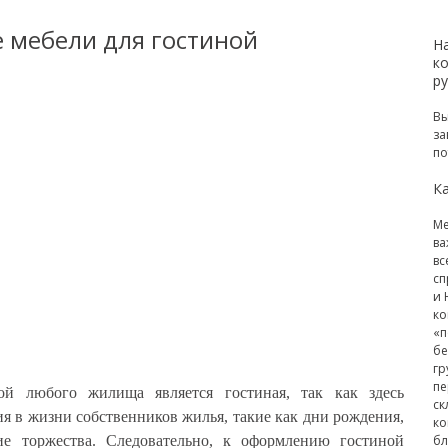
е мебели для гостиной
Н
к
р
Вы
за
по
Ка
Ме
ва
вс
сп
и 
ко
«п
бе
гр
пе
ой любого жилища является гостиная, так как здесь
ск
я в жизни собственников жилья, такие как дни рождения,
ко
е торжества. Следовательно, к оформлению гостиной
бл