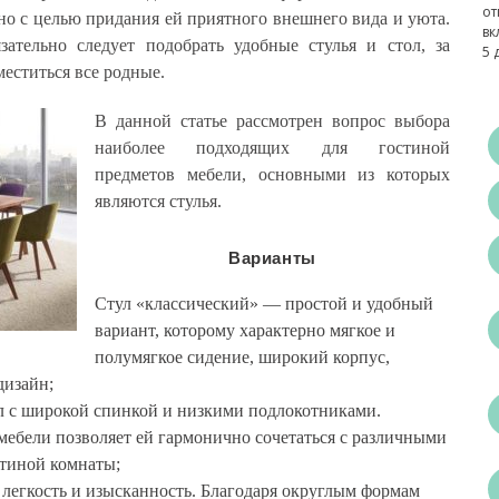
от
ьно с целью придания ей приятного внешнего вида и уюта.
вк
зательно следует подобрать удобные стулья и стол, за
5 
еститься все родные.
В данной статье рассмотрен вопрос выбора
наиболее подходящих для гостиной
предметов мебели, основными из которых
являются стулья.
Варианты
Стул «классический» — простой и удобный
вариант, которому характерно мягкое и
полумягкое сидение, широкий корпус,
дизайн;
л с широкой спинкой и низкими подлокотниками.
мебели позволяет ей гармонично сочетаться с различными
стиной комнаты;
е легкость и изысканность. Благодаря округлым формам