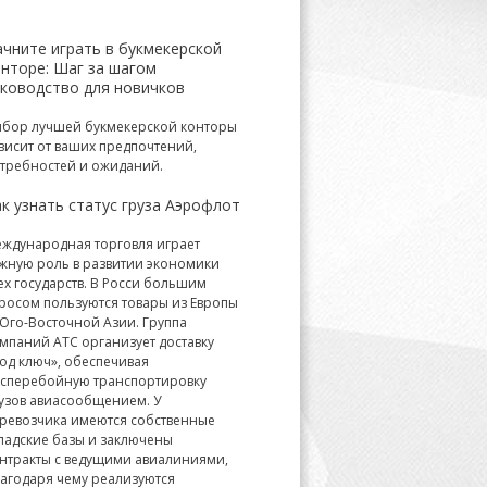
ачните играть в букмекерской
онторе: Шаг за шагом
уководство для новичков
бор лучшей букмекерской конторы
висит от ваших предпочтений,
требностей и ожиданий.
к узнать статус груза Аэрофлот
ждународная торговля играет
жную роль в развитии экономики
ех государств. В Росси большим
росом пользуются товары из Европы
Юго-Восточной Азии. Группа
мпаний АТС организует доставку
од ключ», обеспечивая
сперебойную транспортировку
узов авиасообщением. У
ревозчика имеются собственные
ладские базы и заключены
нтракты с ведущими авиалиниями,
агодаря чему реализуются