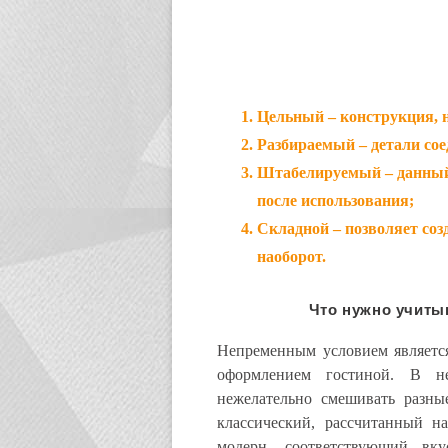
Цельный – конструкция, н
Разбираемый – детали сое
Штабелируемый – данный 
после использования;
Складной – позволяет соз
наоборот.
Что нужно учитыв
Непременным условием является
оформлением гостиной. В н
нежелательно смешивать разны
классический, рассчитанный н
модерн, соответствующий вк