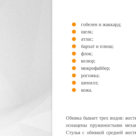
гобелен и жаккард;
шелк;
атлас;
бархат и плюш;
флок;
велюр;
микрофайбер;
рогожка;
шенилл;
кожа.
Обивка бывает трех видов: жестк
оснащены пружинистыми механ
Стулья с обивкой средней жест