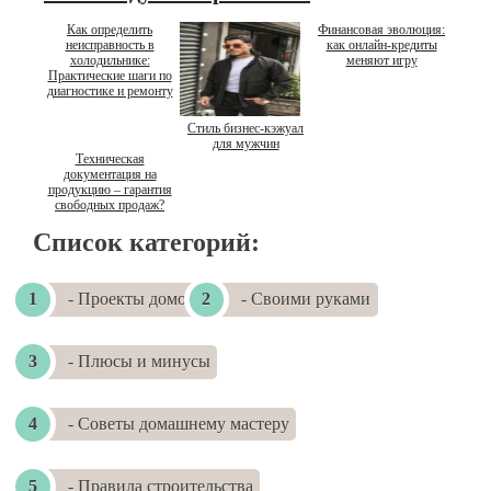
Как определить
Финансовая эволюция:
неисправность в
как онлайн-кредиты
холодильнике:
меняют игру
Практические шаги по
диагностике и ремонту
Стиль бизнес-кэжуал
для мужчин
Техническая
документация на
продукцию – гарантия
свободных продаж?
Список категорий:
- Проекты домов
- Своими руками
- Плюсы и минусы
- Советы домашнему мастеру
- Правила строительства