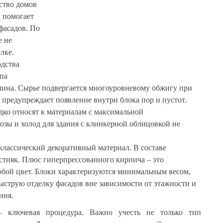
ство домов
а помогает
фасадов. По
е не
лке.
дства
па
глина. Сырье подвергается многоуровневому обжигу при
о предупреждает появление внутри блока пор и пустот.
ко относят к материалам с максимальной
зы и холод для здания с клинкерной облицовкой не
классический декоративный материал. В составе
стняк. Плюс гиперпрессованного кирпича – это
юбой цвет. Блоки характеризуются минимальным весом,
ыструю отделку фасадов вне зависимости от этажности и
ния.
– ключевая процедура. Важно учесть не только тип