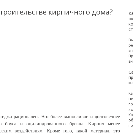
строительстве кирпичного дома?
К
ок
к
с
Вы
ре
эн
Пр
вн
С
п
м
Ка
не
пр
яв
Ко
теджа рационален. Это более выносливое и долговечнее
об
из бруса и оцилиндрованного бревна. Кирпич менее
по
еским воздействиям. Кроме того, такой материал, это