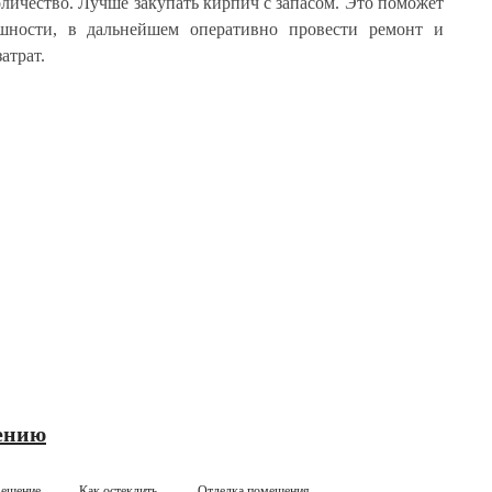
оличество. Лучше закупать кирпич с запасом. Это поможет
шности, в дальнейшем оперативно провести ремонт и
атрат.
ению
вещение
Как остеклить
Отделка помещения