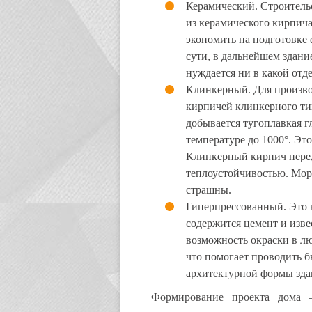
Керамический. Строитель
из керамического кирпич
экономить на подготовке 
сути, в дальнейшем здани
нуждается ни в какой отде
Клинкерный. Для произво
кирпичей клинкерного ти
добывается тугоплавкая 
температуре до 1000°. Эт
Клинкерный кирпич неред
теплоустойчивостью. Моро
страшны.
Гиперпрессованный. Это 
содержится цемент и изве
возможность окраски в л
что помогает проводить б
архитектурной формы зда
Формирование проекта дома 