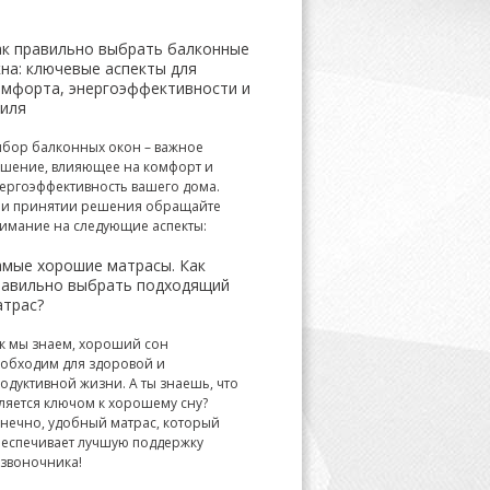
ак правильно выбрать балконные
на: ключевые аспекты для
омфорта, энергоэффективности и
тиля
бор балконных окон – важное
шение, влияющее на комфорт и
ергоэффективность вашего дома.
и принятии решения обращайте
имание на следующие аспекты:
амые хорошие матрасы. Как
равильно выбрать подходящий
атрас?
к мы знаем, хороший сон
обходим для здоровой и
одуктивной жизни. А ты знаешь, что
ляется ключом к хорошему сну?
нечно, удобный матрас, который
еспечивает лучшую поддержку
звоночника!