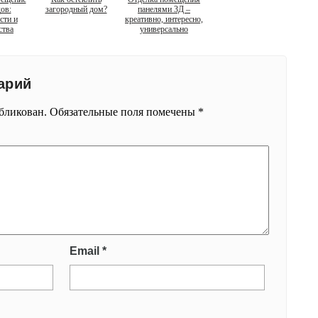
ов:
загородный дом?
панелями 3Д –
сти и
креативно, интересно,
ства
универсально
арий
убликован.
Обязательные поля помечены
*
Email
*