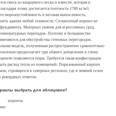
ся смесь из кварцевого песка и извести, которая в
лагодаря этому достигается плотность 1780 кг/м3.
то морозоустойчивость и весовая выносливость,
роить здания любой этажности. Силикатный кирпич не
фундамента. Материал уязвим для агрессивных сред,
емпературных перепадов. Поэтому в большинстве
меняются для обустройства стеновых перегородок.
льная модель, получившая распространение сравнительно
товления предполагает при обжиге добавление в глину
 кирпиче появляются поры. Требуется такая конфигурация
едить расход тепла из помещений. Поризованный кирпич
мов, строящихся в северных регионах, где в зимний сезон
о рекордных отметок.
ериалы выбрать для облицовки?
го кирпича
ми: