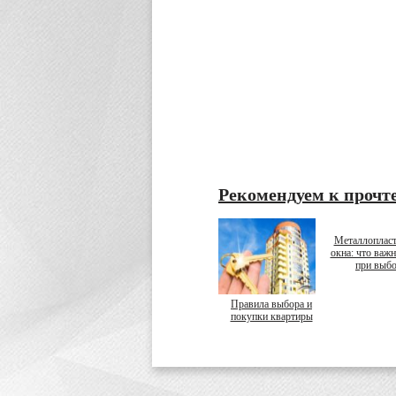
Рекомендуем к прочт
Металлоплас
окна: что важн
при выб
Правила выбора и
покупки квартиры