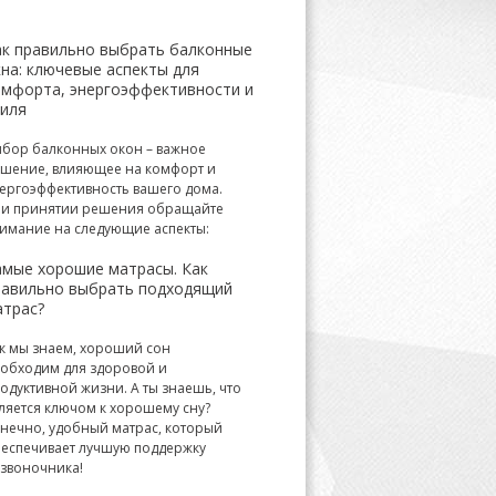
ак правильно выбрать балконные
на: ключевые аспекты для
омфорта, энергоэффективности и
тиля
бор балконных окон – важное
шение, влияющее на комфорт и
ергоэффективность вашего дома.
и принятии решения обращайте
имание на следующие аспекты:
амые хорошие матрасы. Как
равильно выбрать подходящий
атрас?
к мы знаем, хороший сон
обходим для здоровой и
одуктивной жизни. А ты знаешь, что
ляется ключом к хорошему сну?
нечно, удобный матрас, который
еспечивает лучшую поддержку
звоночника!