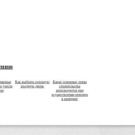
ению
тиковые
Как выбрать хорошую
Какие основные этапы
о учесть
входную дверь
строительства
оре
используются при
осуществлении ремонта
в квартире