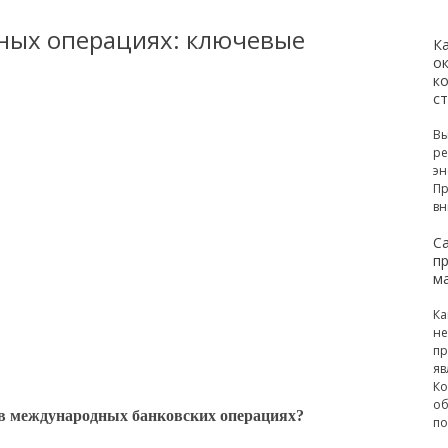
ных операциях: ключевые
К
ок
к
с
Вы
ре
эн
Пр
вн
С
п
м
Ка
не
пр
яв
Ко
об
в международных банковских операциях?
по