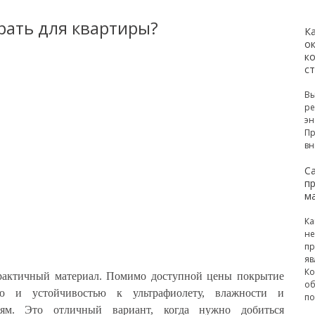
рать для квартиры?
К
ок
к
с
Вы
ре
эн
Пр
вн
С
п
м
Ка
не
пр
яв
Ко
рактичный материал. Помимо доступной цены покрытие
об
тью и устойчивостью к ультрафиолету, влажности и
по
иям. Это отличный вариант, когда нужно добиться