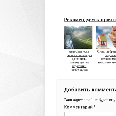
Рекомендуем к прочт
Автоматическая
Стоит ли брат
система полива для
под зал
дачи: виды,
недвижимо
преимущества,
насколько это
недостатки,
особенности
Добавить коммент
Ваш адрес email не будет оп
Комментарий
*