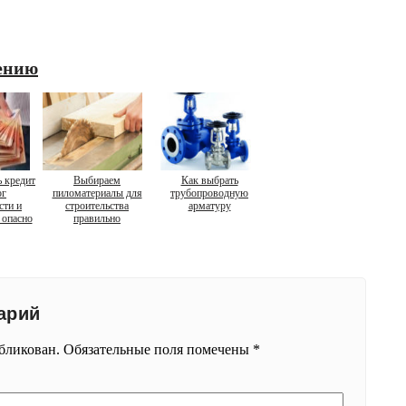
ению
ь кредит
Выбираем
Как выбрать
ог
пиломатериалы для
трубопроводную
сти и
строительства
арматуру
 опасно
правильно
арий
убликован.
Обязательные поля помечены
*