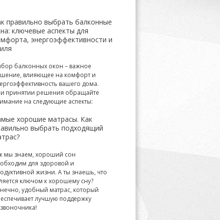
ак правильно выбрать балконные
на: ключевые аспекты для
омфорта, энергоэффективности и
тиля
бор балконных окон – важное
шение, влияющее на комфорт и
ергоэффективность вашего дома.
и принятии решения обращайте
имание на следующие аспекты:
амые хорошие матрасы. Как
равильно выбрать подходящий
атрас?
к мы знаем, хороший сон
обходим для здоровой и
одуктивной жизни. А ты знаешь, что
ляется ключом к хорошему сну?
нечно, удобный матрас, который
еспечивает лучшую поддержку
звоночника!