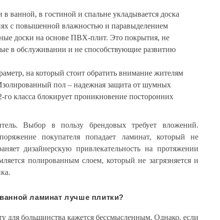
и в ванной, в гостиной и спальне укладывается доска
иях с повышенной влажностью и паравыделением
ные доски на основе ПВХ-плит. Это покрытия, не
ые в обслуживании и не способствующие развитию
аметр, на который стоит обратить внимание жителям
 Изолированный пол – надежная защита от шумных
32-го класса блокирует проникновение посторонних
тель. Выбор в пользу брендовых требует вложений.
поряжение покупателя попадает ламинат, который не
раняет дизайнерскую привлекательность на протяжении
мляется полированным слоем, который не загрязняется и
ка.
 ванной ламинат лучше плитки?
ту для большинства кажется бессмысленным. Однако, если