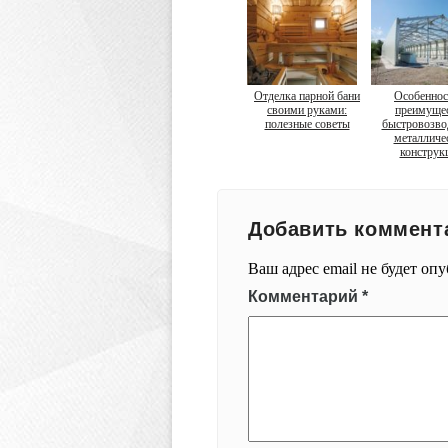
Отделка парной бани
Особеннос
своими руками:
преимуще
полезные советы
быстровозв
металличе
конструк
Добавить коммент
Ваш адрес email не будет оп
Комментарий
*