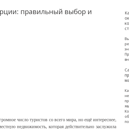
рции: правильный выбор и
К
ок
к
с
Вы
ре
эн
Пр
вн
С
п
м
Ка
не
пр
яв
Ко
об
ромное число туристов со всего мира, но ещё интереснее,
по
местную недвижимость, которая действительно заслужила