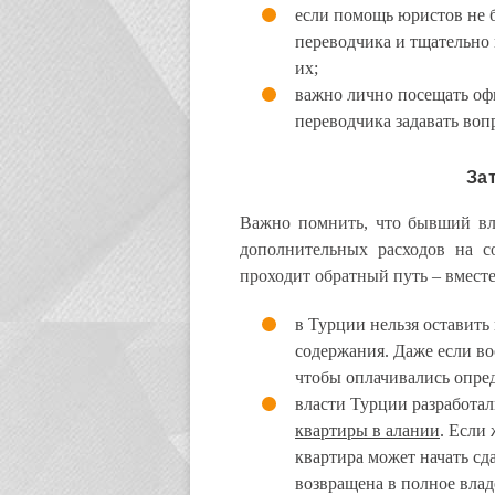
если помощь юристов не б
переводчика и тщательно 
их;
важно лично посещать оф
переводчика задавать воп
За
Важно помнить, что бывший вла
дополнительных расходов на с
проходит обратный путь – вмест
в Турции нельзя оставить
содержания. Даже если во
чтобы оплачивались опред
власти Турции разработа
квартиры в алании
. Если
квартира может начать сда
возвращена в полное влад