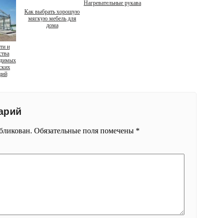
Нагревательные рукава
Как выбрать хорошую
мягкую мебель для
дома
ти и
ства
одимых
ских
ций
арий
убликован.
Обязательные поля помечены
*