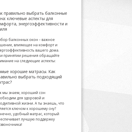
ак правильно выбрать балконные
на: ключевые аспекты для
омфорта, энергоэффективности и
тиля
бор балконных окон – важное
шение, влияющее на комфорт и
ергоэффективность вашего дома.
и принятии решения обращайте
имание на следующие аспекты:
амые хорошие матрасы. Как
равильно выбрать подходящий
атрас?
к мы знаем, хороший сон
обходим для здоровой и
одуктивной жизни. А ты знаешь, что
ляется ключом к хорошему сну?
нечно, удобный матрас, который
еспечивает лучшую поддержку
звоночника!