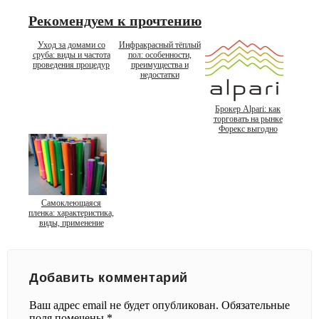
Рекомендуем к прочтению
Уход за домами со
Инфракрасный тёплый
сруба: виды и частота
пол: особенности,
проведения процедур
преимущества и
недостатки
Брокер Alpari: как
торговать на рынке
Форекс выгодно
Самоклеющаяся
пленка: характеристика,
виды, применение
Добавить комментарий
Ваш адрес email не будет опубликован.
Обязательные
поля помечены
*