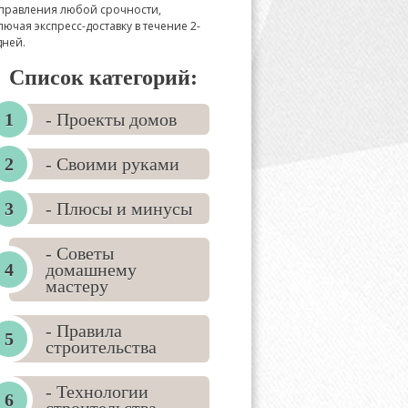
правления любой срочности,
лючая экспресс-доставку в течение 2-
дней.
Список категорий:
- Проекты домов
- Своими руками
- Плюсы и минусы
- Советы
домашнему
мастеру
- Правила
строительства
- Технологии