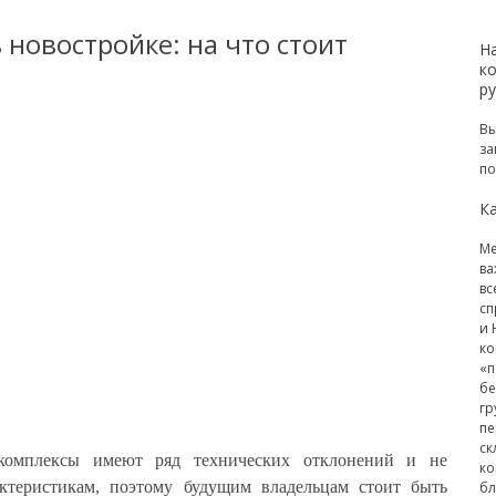
 новостройке: на что стоит
Н
е
к
р
Вы
за
по
Ка
Ме
ва
вс
сп
и 
ко
«п
бе
гр
пе
ск
комплексы имеют ряд технических отклонений и не
ко
актеристикам, поэтому будущим владельцам стоит быть
бл