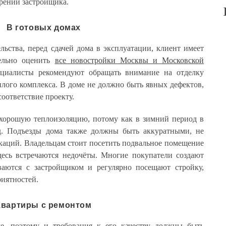
ерений застройщика.
В готовых домах
ьства, перед сдачей дома в эксплуатации, клиент имеет
ельно оценить
все новостройки Москвы и Московской
ециалисты рекомендуют обращать внимание на отделку
лого комплекса. В доме не должно быть явных дефектов,
соответствие проекту.
хорошую теплоизоляцию, потому как в зимний период в
од. Подъезды дома также должны быть аккуратными, не
аций. Владельцам стоит посетить подвальное помещение
десь встречаются недочёты. Многие покупатели создают
ваются с застройщиком и регулярно посещают стройку,
иятностей.
Квартиры с ремонтом
е, поэтому и требования к его качеству должны быть