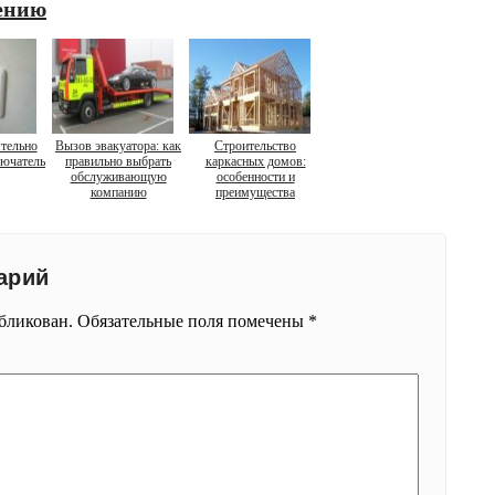
ению
тельно
Вызов эвакуатора: как
Строительство
лючатель
правильно выбрать
каркасных домов:
обслуживающую
особенности и
компанию
преимущества
арий
убликован.
Обязательные поля помечены
*