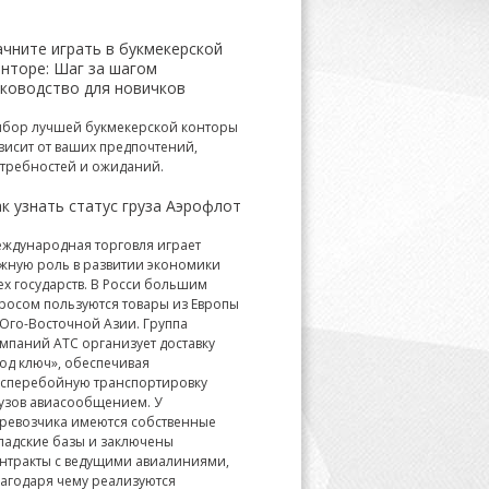
ачните играть в букмекерской
онторе: Шаг за шагом
уководство для новичков
бор лучшей букмекерской конторы
висит от ваших предпочтений,
требностей и ожиданий.
к узнать статус груза Аэрофлот
ждународная торговля играет
жную роль в развитии экономики
ех государств. В Росси большим
росом пользуются товары из Европы
Юго-Восточной Азии. Группа
мпаний АТС организует доставку
од ключ», обеспечивая
сперебойную транспортировку
узов авиасообщением. У
ревозчика имеются собственные
ладские базы и заключены
нтракты с ведущими авиалиниями,
агодаря чему реализуются