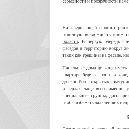
серьёзности и прозрачности нам
На завершающей стадии строител
отличную возможность внимат
области
. В первую очередь сп
фасадов и территорию вокруг жи
таких как трещины на фасаде, не
Панельные дома должны иметь 
квартире будет сырость и хол
должно быть открытых коммуник
и чердак, чаще всего именно з
специальные группы, договари
чтобы избежать дальнейших непр
Стоит жильё с отделкой дорож