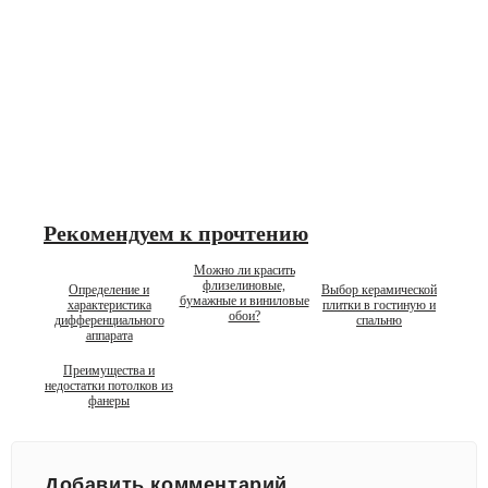
Рекомендуем к прочтению
Можно ли красить
флизелиновые,
Определение и
Выбор керамической
бумажные и виниловые
характеристика
плитки в гостиную и
обои?
дифференциального
спальню
аппарата
Преимущества и
недостатки потолков из
фанеры
Добавить комментарий