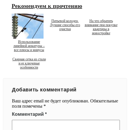
Рекомендуем к прочтению
Питьевой колодец.
На что обратить
Лучшие способы его
внимание при покупке
очистки
квартиры в
новостройке
Использование
линейной арматуры –
все плюсы и минусы
Сварная сетка из стали
и ее ключевые
особенности
Добавить комментарий
Ваш адрес email не будет опубликован.
Обязательные
поля помечены
*
Комментарий
*