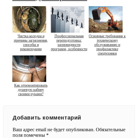
Чистка колодца и
Профессиональная
Основные требования к
причины загрязнения,
переподготовка:
техническому
способы и
разновидности
обслуживанию и
рекомендации
программ, особенности
профилактике
спецтехники
Как отремонтировать
душевую кабину
своими руками?
Добавить комментарий
Ваш адрес email не будет опубликован.
Обязательные
поля помечены
*