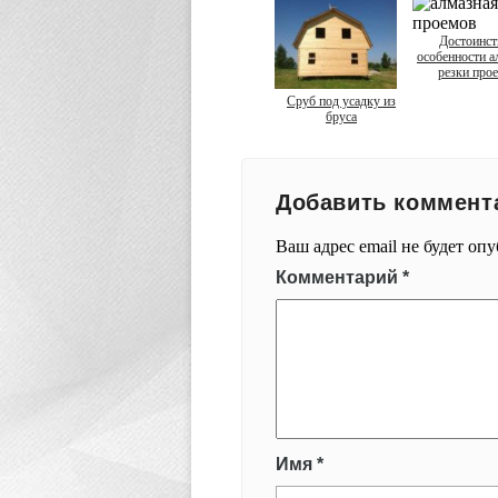
Достоинст
особенности а
резки про
Сруб под усадку из
бруса
Добавить коммент
Ваш адрес email не будет оп
Комментарий
*
Имя
*