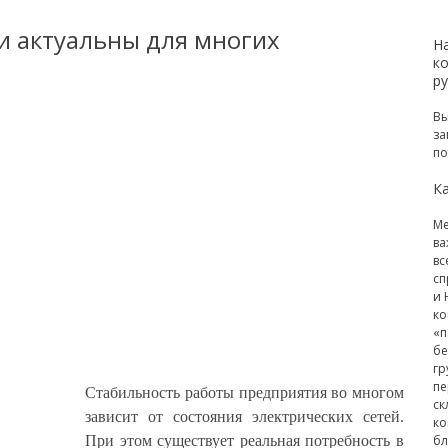
ки актуальны для многих
Н
к
р
Вы
за
по
Ка
Ме
ва
вс
сп
и 
ко
«п
бе
гр
пе
Стабильность работы предприятия во многом
ск
зависит от состояния электрических сетей.
ко
При этом существует реальная потребность в
бл