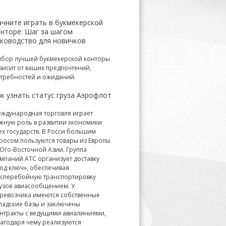
ачните играть в букмекерской
онторе: Шаг за шагом
уководство для новичков
бор лучшей букмекерской конторы
висит от ваших предпочтений,
требностей и ожиданий.
к узнать статус груза Аэрофлот
ждународная торговля играет
жную роль в развитии экономики
ех государств. В Росси большим
росом пользуются товары из Европы
Юго-Восточной Азии. Группа
мпаний АТС организует доставку
од ключ», обеспечивая
сперебойную транспортировку
узов авиасообщением. У
ревозчика имеются собственные
ладские базы и заключены
нтракты с ведущими авиалиниями,
агодаря чему реализуются