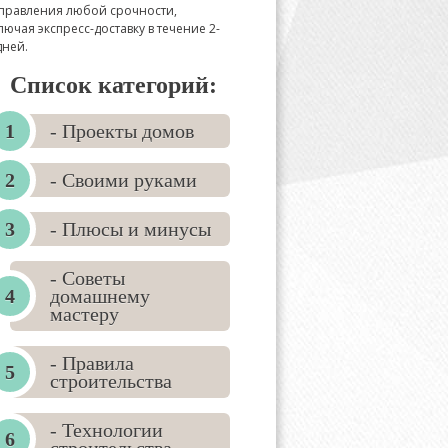
правления любой срочности,
лючая экспресс-доставку в течение 2-
дней.
Список категорий:
- Проекты домов
- Своими руками
- Плюсы и минусы
- Советы
домашнему
мастеру
- Правила
строительства
- Технологии