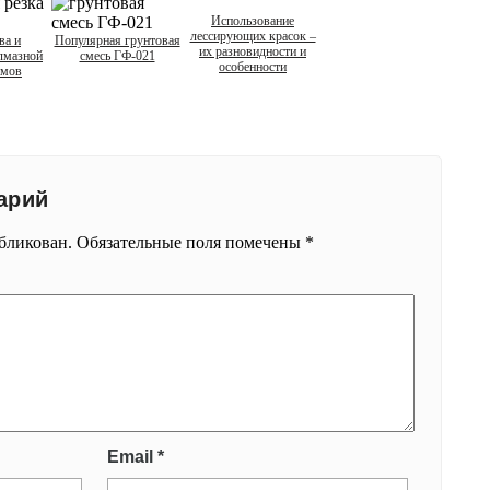
Использование
лессирующих красок –
ва и
Популярная грунтовая
их разновидности и
лмазной
смесь ГФ-021
особенности
емов
арий
убликован.
Обязательные поля помечены
*
Email
*