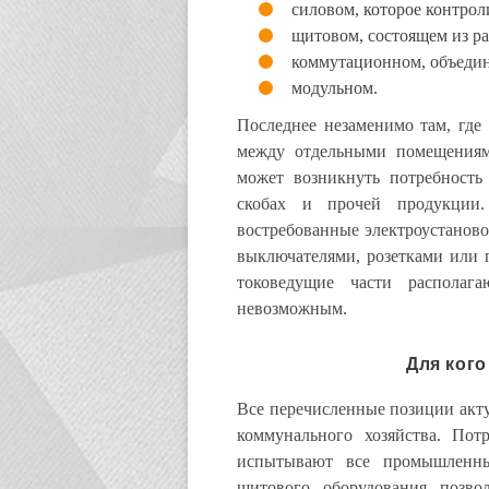
силовом, которое контрол
щитовом, состоящем из р
коммутационном, объедин
модульном.
Последнее незаменимо там, где
между отдельными помещениями
может возникнуть потребность 
скобах и прочей продукции
востребованные электроустаново
выключателями, розетками или п
токоведущие части располага
невозможным.
Для кого
Все перечисленные позиции акту
коммунального хозяйства. Пот
испытывают все промышленны
щитового оборудования позвол