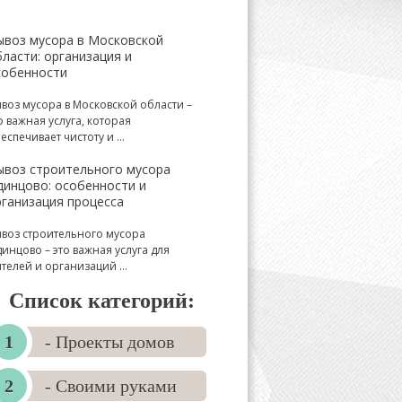
ывоз мусора в Московской
ласти: организация и
собенности
воз мусора в Московской области –
о важная услуга, которая
еспечивает чистоту и ...
ывоз строительного мусора
динцово: особенности и
рганизация процесса
воз строительного мусора
инцово – это важная услуга для
телей и организаций ...
Список категорий:
- Проекты домов
- Своими руками