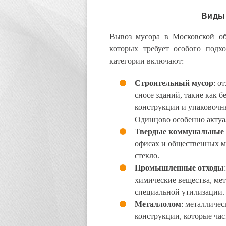
Виды 
Вывоз мусора в Московской об
которых требует особого подх
категории включают:
Строительный мусор
: о
сносе зданий, такие как б
конструкции и упаковочн
Одинцово особенно актуал
Твердые коммунальные 
офисах и общественных ме
стекло.
Промышленные отходы
химические вещества, ме
специальной утилизации.
Металлолом
: металличес
конструкции, которые час