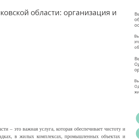
ковской области: организация и
В
об
о
Вы
эт
об
В
О
о
Вы
Од
жи
сти – это важная услуга, которая обеспечивает чистоту и
адках, в жилых комплексах, промышленных объектах и