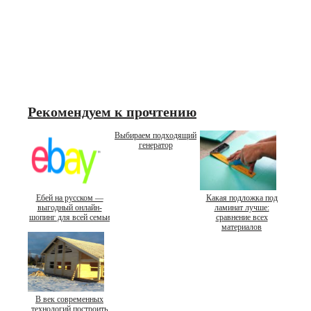
Рекомендуем к прочтению
Выбираем подходящий
генератор
Ебей на русском —
Какая подложка под
выгодный онлайн-
ламинат лучше:
шопинг для всей семьи
сравнение всех
материалов
В век современных
технологий построить