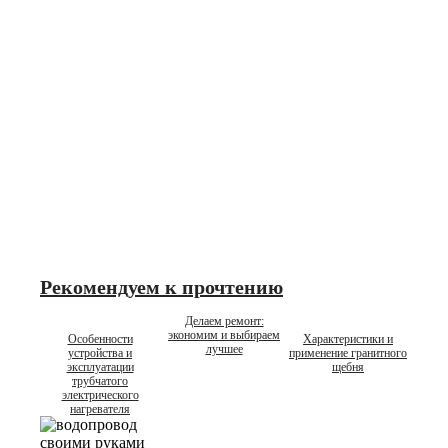
Рекомендуем к прочтению
Делаем ремонт:
экономим и выбираем
Особенности
Характеристики и
лучшее
устройства и
применение гранитного
эксплуатации
щебня
трубчатого
электрического
нагревателя