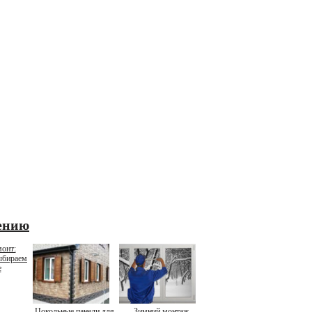
ению
онт:
ыбираем
е
Цокольные панели для
Зимний монтаж