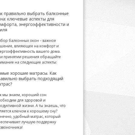
ак правильно выбрать балконные
на: ключевые аспекты для
омфорта, энергоэффективности и
тиля
бор балконных окон – важное
шение, влияющее на комфорт и
ергоэффективность вашего дома.
и принятии решения обращайте
имание на следующие аспекты:
амые хорошие матрасы. Как
равильно выбрать подходящий
атрас?
к мы знаем, хороший сон
обходим для здоровой и
одуктивной жизни. А ты знаешь, что
ляется ключом к хорошему сну?
нечно, удобный матрас, который
еспечивает лучшую поддержку
звоночника!