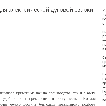
ля электрической дуговой сварки
К
ок
к
с
Вы
ре
эн
Пр
вн
С
п
м
Ка
не
пр
яв
Ко
динаково применима как на производстве, так и в быту.
об
ю, удобностью в применении и доступностью. Но для
по
боты можно достичь благодаря правильному подбору