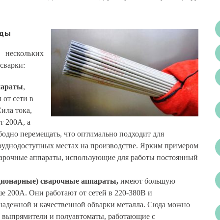
иды
 нескольких
 сварки:
параты
,
 от сети в
Сила тока,
т 200А, а
бодно перемещать, что оптимально подходит для
труднодоступных местах на производстве. Ярким примером
арочные аппараты, использующие для работы постоянный
ционарные) сварочные аппараты,
имеют большую
е 200А. Они работают от сетей в 220-380В и
 надежной и качественной обварки металла. Сюда можно
, выпрямители и полуавтоматы, работающие с