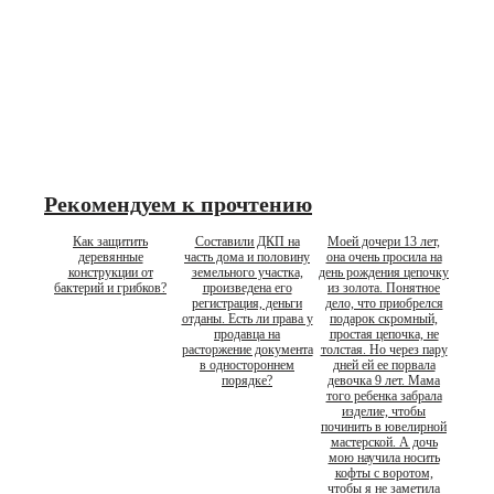
Рекомендуем к прочтению
Как защитить
Составили ДКП на
Моей дочери 13 лет,
деревянные
часть дома и половину
она очень просила на
конструкции от
земельного участка,
день рождения цепочку
бактерий и грибков?
произведена его
из золота. Понятное
регистрация, деньги
дело, что приобрелся
отданы. Есть ли права у
подарок скромный,
продавца на
простая цепочка, не
расторжение документа
толстая. Но через пару
в одностороннем
дней ей ее порвала
порядке?
девочка 9 лет. Мама
того ребенка забрала
изделие, чтобы
починить в ювелирной
мастерской. А дочь
мою научила носить
кофты с воротом,
чтобы я не заметила