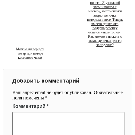
ничего. Я узнала об
этом и пошла к
мастеру, место спайки
видно, цепочка
потеряла в весе. Теперь
вместо приятного
подарка ребенку
остался какой-то лом.
Как можно взыскать с
мамы девочки деньги
за изделие?
Можно ли вернуть
товар при потере
кассового чека?
Добавить комментарий
Ваш адрес email не будет опубликован.
Обязательные
поля помечены
*
Комментарий
*