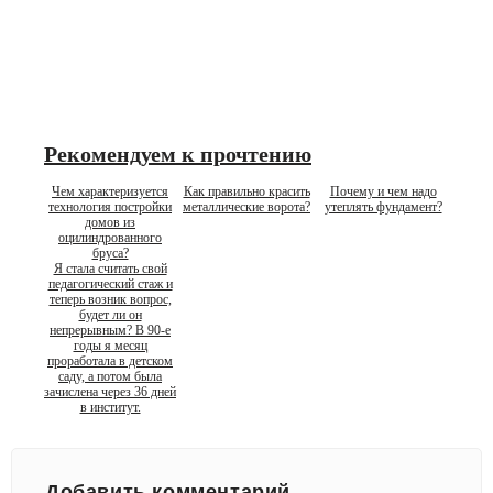
Рекомендуем к прочтению
Чем характеризуется
Как правильно красить
Почему и чем надо
технология постройки
металлические ворота?
утеплять фундамент?
домов из
оцилиндрованного
бруса?
Я стала считать свой
педагогический стаж и
теперь возник вопрос,
будет ли он
непрерывным? В 90-е
годы я месяц
проработала в детском
саду, а потом была
зачислена через 36 дней
в институт.
Добавить комментарий