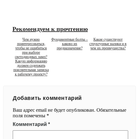
Рекомендуем к прочтению
Чем нужно
Фундаментные болты –
Какие существуют
поинтересоваться,
каково их
структурные валики и в
чтобы не ошибиться
предназначение?
чем их преимущества?
при выборе
светодиодных ламп?
Какую информацию
должен содержать
пояснительная записка
к рабочему проекту?
Добавить комментарий
Ваш адрес email не будет опубликован.
Обязательные
поля помечены
*
Комментарий
*