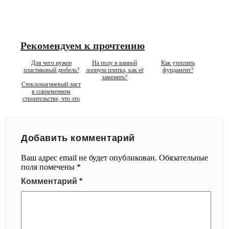
Рекомендуем к прочтению
Для чего нужен
На полу в ванной
Как утеплить
пластиковый дюбель?
лопнула плитка, как её
фундамент?
заменить?
Стекломагниевый лист
в современном
строительстве, что это
Добавить комментарий
Ваш адрес email не будет опубликован.
Обязательные
поля помечены
*
Комментарий
*