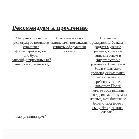
Рекомендуем к прочтению
Могу ли я провести
Поклейка обоев с
Проживая
регистрацию нежилого
натяжными потолками:
гражданским браком я
строения с
секреты оформления
родила мужчине
формулировкой, что
стыков
ребенка, которого
оно будет
вписали отцом в
многофункциональным?
свидетельство о
Баня, гараж, сарай и т.д.
рождении. Вместе мы
были очень мало
времени, сейчас почти
не общаемся, с
ребенком он не
помогает. После
переговоров решили,
что дадим малышу мои
данные, а он больше не
будет отцом моему
сыну. Что для этого
сделать?
Как утеплить дом?