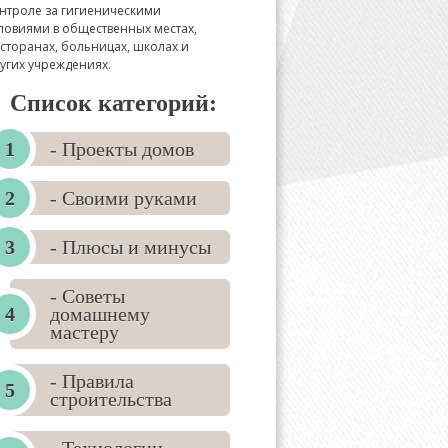
нтроле за гигиеническими
ловиями в общественных местах,
сторанах, больницах, школах и
угих учреждениях.
Список категорий:
- Проекты домов
- Своими руками
- Плюсы и минусы
- Советы
домашнему
мастеру
- Правила
строительства