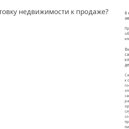
отовку недвижимости к продаже?
8
а
Пр
об
кл
В
с
к
д
Са
к 
го
от
са
ра
ор
сл
со
пр
пи