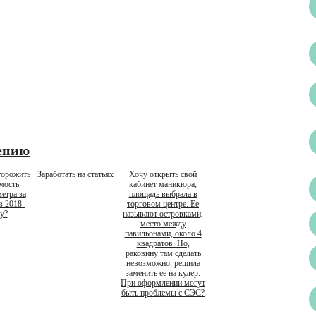
ению
торожить
Заработать на статьях
Хочу открыть свой
мость
кабинет маникюра,
етра за
площадь выбрала в
в 2018-
торговом центре. Ее
у?
называют островками,
место между
павильонами, около 4
квадратов. Но,
раковину там сделать
невозможно, решила
заменить ее на кулер.
При оформлении могут
быть проблемы с СЭС?