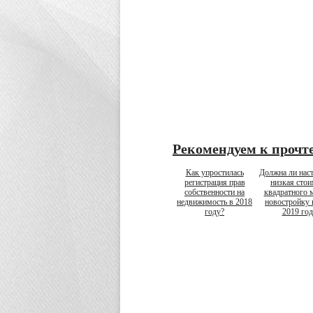
Рекомендуем к прочт
Как упростилась
Должна ли нас
регистрация прав
низкая стои
собственности на
квадратного м
недвижимость в 2018
новостройку 
году?
2019 год