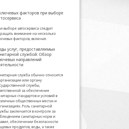
 ключевых факторов при выборе
втосервиса
и выборе автосервиса следует
ращать внимание на несколько
ючевых факторов, включая:
иды услуг, предоставляемых
анитарной службой: Обзор
лючевых направлений
еятельности
нитарная служба обычно относится
организации или органу
сударственной службы,
ветственной за обеспечение
нитарных стандартов и условий в
зличных общественных местах и
ганизациях. Роль санитарной
ужбы заключается в контроле за
блюдением санитарных норм и
авил, обеспечении безопасности
щевых продуктов, воды, а также