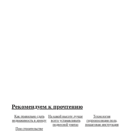
Рекомендуем к прочтению
Как правильно сдать
На какой высоте лучше
Технология
недвижимость в аренду
всего устанавливать
гидроизоляции пола,
подвесной унитаз
пошаговая инструкция
При строительстве