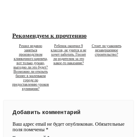
Рекомендуем к прочтению
Решил недавно
Ребенок окончил 9
Стоит ли узаконить
заняться
классов, не учится и не
незавершенное
производством
хочет работать. Грозит
строительство?
клинкерного кирпича,
ли родителям за это
вот только думаю,
какое-то наказание?
выгодно ли это будет?
Возможно ли открыть
бизнес в маленьком
городе по
предоставлению уроков
кулинарии?
Добавить комментарий
Ваш адрес email не будет опубликован.
Обязательные
поля помечены
*