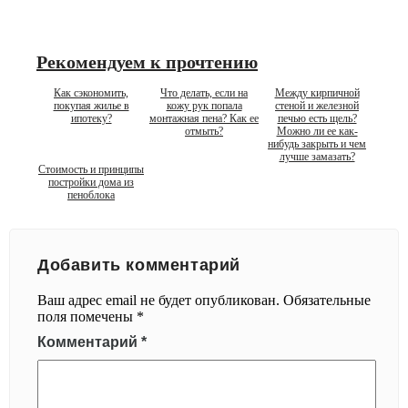
Рекомендуем к прочтению
Как сэкономить,
Что делать, если на
Между кирпичной
покупая жилье в
кожу рук попала
стеной и железной
ипотеку?
монтажная пена? Как ее
печью есть щель?
отмыть?
Можно ли ее как-
нибудь закрыть и чем
лучше замазать?
Стоимость и принципы
постройки дома из
пеноблока
Добавить комментарий
Ваш адрес email не будет опубликован.
Обязательные
поля помечены
*
Комментарий
*