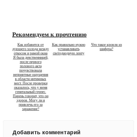
Рекомендуем к прочтению
Как избавится от
Как правильно нужно
Что такое кровля из
дующего холода между
устанавливать
шифера?
откосом и рамой окна
светодиодную ленту
Я была девственницей,
после первого
полового акта
почувствовала
неприятные ощущения
в области интимных
мест. После проверки
оказалось, что у меня
генитальный герпес.
Парень говорит, что он
здоров. Могу ли я
привлечь его за
заражение?
Добавить комментарий