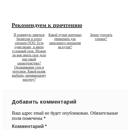
Рекомендуем к прочтению
Я планирую заняться
Какой лучше материал
Зачем утеплять
бизнесом и хотел
применить для
горище?
открыть ООО. Есть
напольного покрытия
один нюанс, я имею
на кухне?
условный срок. Можно
ли мне иметь свое дело
при такой
характеристике?
Окрашивание стен и
потолков. Какой валик
выбрать, начинающему
мастеру?
Добавить комментарий
Ваш адрес email не будет опубликован.
Обязательные
поля помечены
*
Комментарий
*