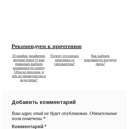
Рекомендуем к прочтению
10 ошибок дизайнеров,
Почему отслоилась
Как выбрать
которые помогут вам
шпатлёвка от
пластиковую входную
правильно выбрать
гипсокартона?
дверь?
керамическую плитку
Обои из поролона, в
чём их преимущества и
недостатки?
Добавить комментарий
Ваш адрес email не будет опубликован.
Обязательные
поля помечены
*
Комментарий
*