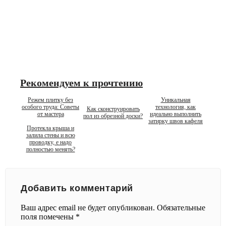
Рекомендуем к прочтению
Режем плитку без
Уникальная
особого труда: Советы
технология, как
Как сконструировать
от мастера
идеально выполнить
пол из обрезной доски?
затирку швов кафеля
Протекла крыша и
залила стены и всю
проводку, е надо
полностью менять?
Добавить комментарий
Ваш адрес email не будет опубликован.
Обязательные
поля помечены
*