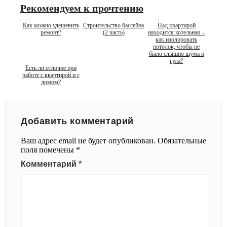
Рекомендуем к прочтению
Как можно удешевить
Строительство бассейна
Над квартирой
ремонт?
(2 часть)
находится котельная –
как изолировать
потолок, чтобы не
было слышно шума и
гула?
Есть ли отличие при
работе с квартирой и с
домом?
Добавить комментарий
Ваш адрес email не будет опубликован.
Обязательные
поля помечены
*
Комментарий
*