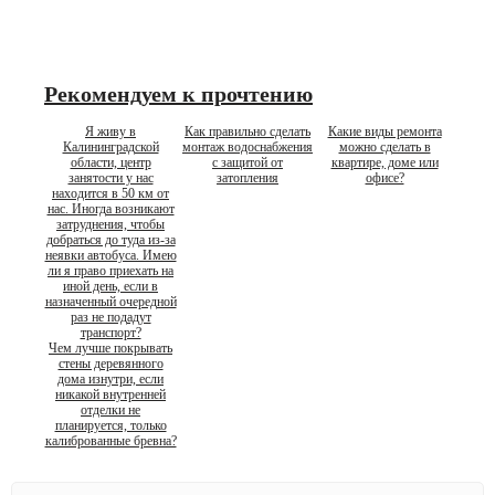
Рекомендуем к прочтению
Я живу в
Как правильно сделать
Какие виды ремонта
Калининградской
монтаж водоснабжения
можно сделать в
области, центр
с защитой от
квартире, доме или
занятости у нас
затопления
офисе?
находится в 50 км от
нас. Иногда возникают
затруднения, чтобы
добраться до туда из-за
неявки автобуса. Имею
ли я право приехать на
иной день, если в
назначенный очередной
раз не подадут
транспорт?
Чем лучше покрывать
стены деревянного
дома изнутри, если
никакой внутренней
отделки не
планируется, только
калиброванные бревна?