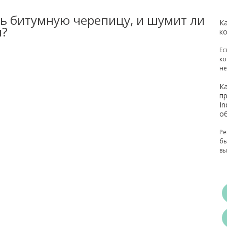
ть битумную черепицу, и шумит ли
К
я?
ко
Ес
ко
не
К
п
In
о
Ре
бы
вы