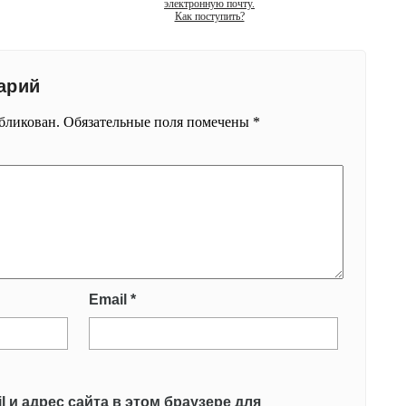
электронную почту.
Как поступить?
арий
убликован.
Обязательные поля помечены
*
Email
*
l и адрес сайта в этом браузере для