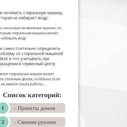
ак починить стиральную машину,
торая не набирает воду:
ть несколько возможных причин, по
торым стиральная машина может
 набирать воду:
ак самостоятельно определить
роблему со стиральной машиной
desit и что учитывать при
бращении в сервисный центр
монт стиральных машин может
ть сложным делом, особенно если
 не имеете опыта работы ...
Список категорий:
- Проекты домов
- Своими руками