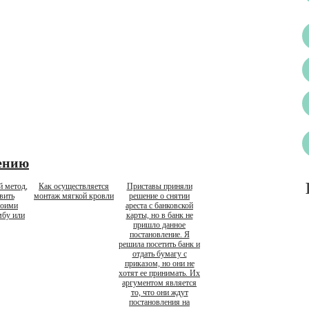
ению
й метод,
Как осуществляется
Приставы приняли
вить
монтаж мягкой кровли
решение о снятии
воими
ареста с банковской
мбу или
карты, но в банк не
пришло данное
постановление. Я
решила посетить банк и
отдать бумагу с
приказом, но они не
хотят ее принимать. Их
аргументом является
то, что они ждут
постановления на