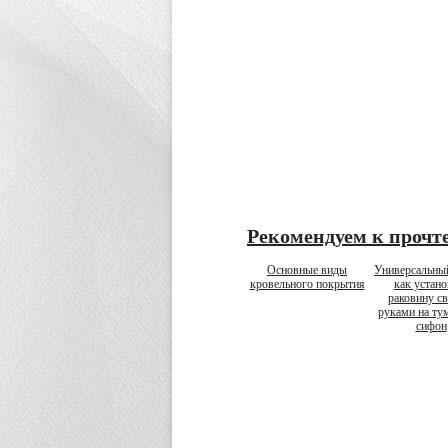
Рекомендуем к прочт
Основные виды
Универсальны
кровельного покрытия
как устано
раковину с
руками на ту
сифон