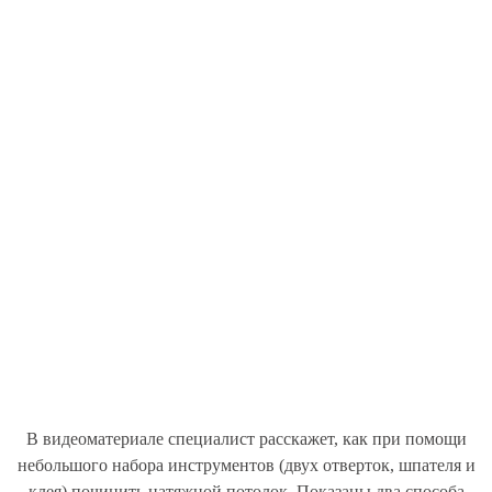
В видеоматериале специалист расскажет, как при помощи
небольшого набора инструментов (двух отверток, шпателя и
клея) починить натяжной потолок. Показаны два способа