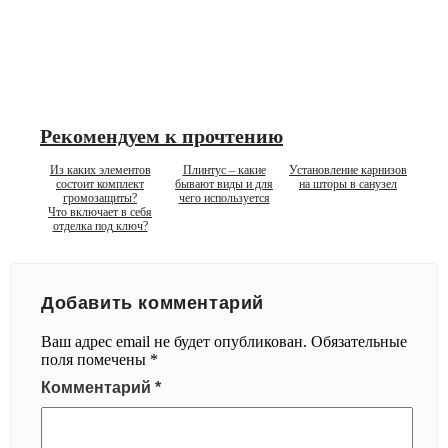
Рекомендуем к прочтению
Из каких элементов
Плинтус – какие
Установление карнизов
состоит комплект
бывают виды и для
на шторы в санузел
громозащиты?
чего используется
Что включает в себя
отделка под ключ?
Добавить комментарий
Ваш адрес email не будет опубликован.
Обязательные
поля помечены
*
Комментарий
*