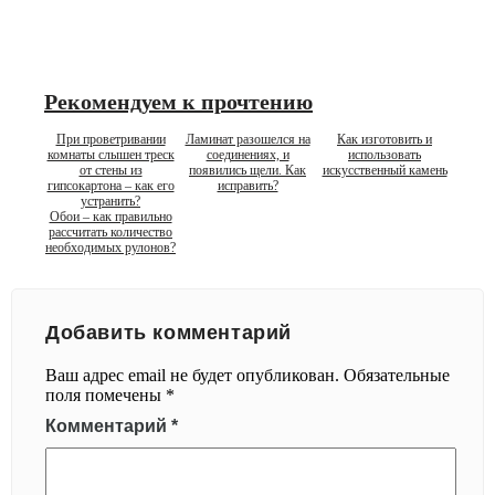
Рекомендуем к прочтению
При проветривании
Ламинат разошелся на
Как изготовить и
комнаты слышен треск
соединениях, и
использовать
от стены из
появились щели. Как
искусственный камень
гипсокартона – как его
исправить?
устранить?
Обои – как правильно
рассчитать количество
необходимых рулонов?
Добавить комментарий
Ваш адрес email не будет опубликован.
Обязательные
поля помечены
*
Комментарий
*