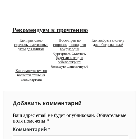
Рекомендуем к прочтению
Как правильно
Посмотрев по
Как выбрать систему
скрепить пластиковые
сторонам, понял, что
для обогрева пола?
углы для плитки
вокруг одни
бургерные. Скажите,
будет ли выгодно
сейчас открыть
большую шашлычную?
Как самостоятельно
возвести стены из
гипсокартона
Добавить комментарий
Ваш адрес email не будет опубликован.
Обязательные
поля помечены
*
Комментарий
*