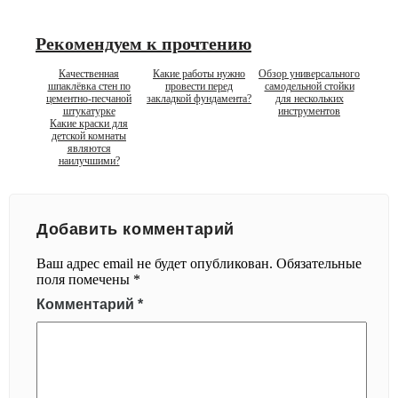
Рекомендуем к прочтению
Качественная
Какие работы нужно
Обзор универсального
шпаклёвка стен по
провести перед
самодельной стойки
цементно-песчаной
закладкой фундамента?
для нескольких
штукатурке
инструментов
Какие краски для
детской комнаты
являются
наилучшими?
Добавить комментарий
Ваш адрес email не будет опубликован.
Обязательные
поля помечены
*
Комментарий
*