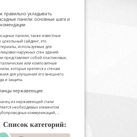
ак правильно укладывать
асадные панели: основные шаги и
екомендации
садные панели, также известные
к цокольный сайдинг, это
териалы, используемые для
лицовки наружных стен зданий.
и представляют собой пластиковые,
таллические или композитные
нели, которые крепятся к стенам
ания для улучшения его внешнего
да и защиты.
ланцы нержавеющие
анец из нержавеющей стали
ляется необходимых элементом
убопроводных коммуникаций, ...
Список категорий: