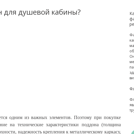
н для душевой кабины?
К
ф
р
Фа
ка
ма
об
Он
ме
па
зд
ви
Ф
Фл
яв
тр
ется одним из важных элементов. Поэтому при покупке
ие на технические характеристики поддона (толщина
рхности, надежность крепления к металлическому каркасу,