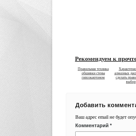
Рекомендуем к прочт
Правильная техника
Характери
обшивки стены
алмазных диск
гипсокартоном
сделать прав
выбор
Добавить коммент
Ваш адрес email не будет оп
Комментарий
*