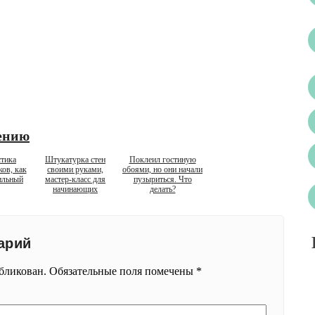
ению
стика
Штукатурка стен
Поклеил гостиную
ов, как
своими руками,
обоями, но они начали
ильный
мастер-класс для
пузыриться. Что
начинающих
делать?
арий
убликован.
Обязательные поля помечены
*