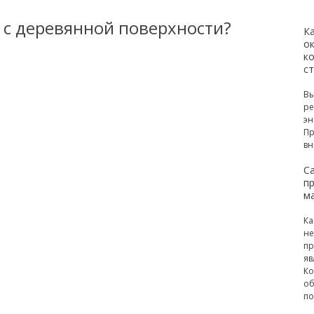
 с деревянной поверхности?
К
ок
к
с
Вы
ре
эн
Пр
вн
С
п
м
Ка
не
пр
яв
Ко
об
по