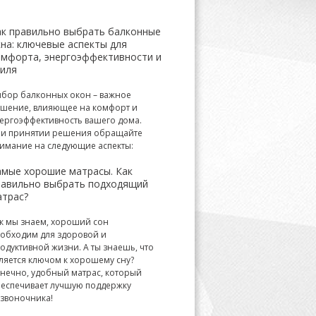
ак правильно выбрать балконные
на: ключевые аспекты для
омфорта, энергоэффективности и
тиля
бор балконных окон – важное
шение, влияющее на комфорт и
ергоэффективность вашего дома.
и принятии решения обращайте
имание на следующие аспекты:
амые хорошие матрасы. Как
равильно выбрать подходящий
атрас?
к мы знаем, хороший сон
обходим для здоровой и
одуктивной жизни. А ты знаешь, что
ляется ключом к хорошему сну?
нечно, удобный матрас, который
еспечивает лучшую поддержку
звоночника!