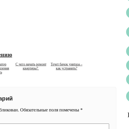
ению
атор
С чего начать ремонт
Течет бачок унитаза –
пления
квартиры?
как устранить?
ть
арий
убликован.
Обязательные поля помечены
*