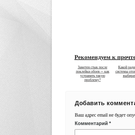
Рекомендуем к прочт
Заметен стык после
Какой ради
поклейки обоев ─ как
системы ото
устранить такую
выбира
проблему?
Добавить коммент
Ваш адрес email не будет оп
Комментарий
*