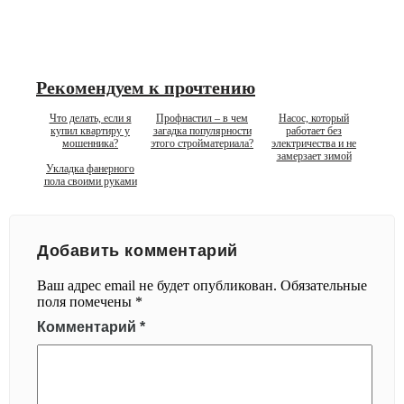
Рекомендуем к прочтению
Что делать, если я
Профнастил – в чем
Насос, который
купил квартиру у
загадка популярности
работает без
мошенника?
этого стройматериала?
электричества и не
замерзает зимой
Укладка фанерного
пола своими руками
Добавить комментарий
Ваш адрес email не будет опубликован.
Обязательные
поля помечены
*
Комментарий
*