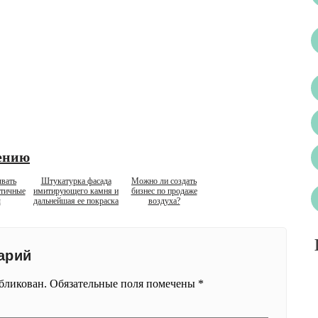
ению
ывать
Штукатурка фасада
Можно ли создать
ктичные
имитирующего камня и
бизнес по продаже
ы
дальнейшая ее покраска
воздуха?
арий
убликован.
Обязательные поля помечены
*