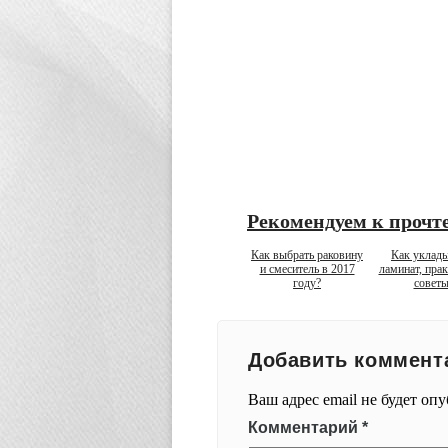
Рекомендуем к прочт
Как выбрать раковину
Как уклад
и смеситель в 2017
ламинат, пра
году?
совет
Добавить коммент
Ваш адрес email не будет оп
Комментарий
*