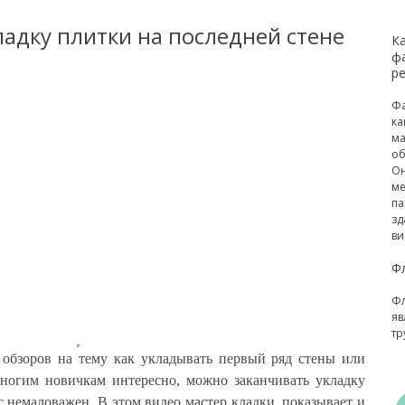
ладку плитки на последней стене
К
ф
р
Фа
ка
ма
об
Он
ме
па
зд
ви
Ф
Фл
яв
тр
обзоров на тему как укладывать первый ряд стены или
многим новичкам интересно, можно заканчивать укладку
с немаловажен. В этом видео мастер кладки, показывает и