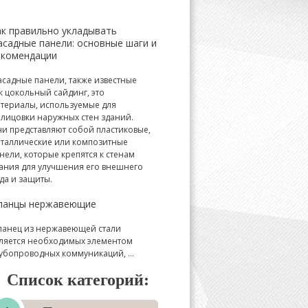
ак правильно укладывать
асадные панели: основные шаги и
екомендации
садные панели, также известные
к цокольный сайдинг, это
териалы, используемые для
лицовки наружных стен зданий.
и представляют собой пластиковые,
таллические или композитные
нели, которые крепятся к стенам
ания для улучшения его внешнего
да и защиты.
ланцы нержавеющие
анец из нержавеющей стали
ляется необходимых элементом
убопроводных коммуникаций, ...
Список категорий: