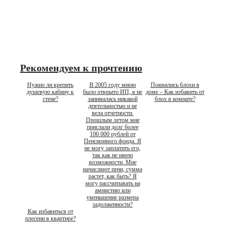
Рекомендуем к прочтению
Нужно ли крепить
В 2005 году мною
Появились блохи в
душевую кабину к
было открыто ИП, я не
доме – Как избавить от
стене?
занималась никакой
блох в комнате?
деятельностью и не
вела отчетности.
Прошлым летом мне
прислали долг более
100 000 рублей от
Пенсионного фонда. Я
не могу заплатить его,
так как не имею
возможности. Мне
начисляют пени, сумма
растет, как быть? Я
могу рассчитывать на
амнистию или
уменьшение размера
задолженности?
Как избавиться от
плесени в квартире?